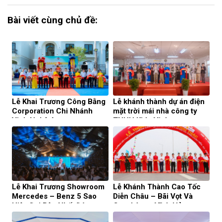
Bài viết cùng chủ đề:
Lễ Khai Trương Công Bằng
Lễ khánh thành dự án điện
Corporation Chi Nhánh
mặt trời mái nhà công ty
Vinh Nghệ An
TNHH Kido Vinh
Lễ Khai Trương Showroom
Lễ Khánh Thành Cao Tốc
Mercedes – Benz 5 Sao
Diễn Châu – Bãi Vọt Và
Hiện Đại Bậc Nhất Đông
Cam Lâm – Vĩnh Hảo​
Nam Á