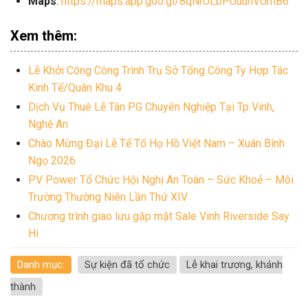
Maps
:
https://maps.app.goo.gl/8qNrULbPUuuhVUmB6
Xem thêm:
Lễ Khởi Công Công Trình Trụ Sở Tổng Công Ty Hợp Tác
Kinh Tế/Quân Khu 4
Dịch Vụ Thuê Lễ Tân PG Chuyên Nghiệp Tại Tp Vinh,
Nghệ An
Chào Mừng Đại Lễ Tế Tổ Họ Hồ Việt Nam – Xuân Bính
Ngọ 2026
PV Power Tổ Chức Hội Nghị An Toàn – Sức Khoẻ – Môi
Trường Thường Niên Lần Thứ XIV
Chương trình giao lưu gặp mặt Sale Vinh Riverside Say
Hi
Danh mục:
Sự kiện đã tổ chức
Lễ khai trương, khánh
thành