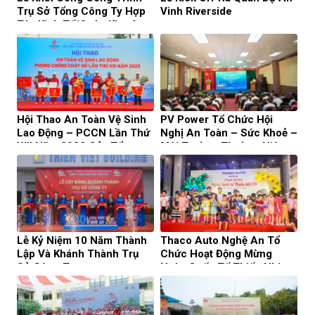
Trụ Sở Tổng Công Ty Hợp
Vinh Riverside
Tác Kinh Tế/Quân Khu 4
Hội Thao An Toàn Vệ Sinh
PV Power Tổ Chức Hội
Lao Động – PCCN Lần Thứ
Nghị An Toàn – Sức Khoẻ –
XIII Năm 2023 Của Tổng
Môi Trường Thường Niên
Công Ty Điện Lực Dầu Khí
Lần Thứ XIV
Việt Nam
Lễ Kỷ Niệm 10 Năm Thành
Thaco Auto Nghệ An Tổ
Lập Và Khánh Thành Trụ
Chức Hoạt Động Mừng
Sở Công Ty
Ngày Quốc Tế Thiếu Nhi
1/6