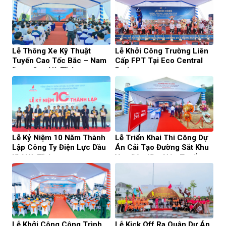
Lễ Thông Xe Kỹ Thuật
Lễ Khởi Công Trường Liên
Tuyến Cao Tốc Bắc – Nam
Cấp FPT Tại Eco Central
Đoạn Qua Hà Tĩnh
Park
Lễ Kỷ Niệm 10 Năm Thành
Lễ Triển Khai Thi Công Dự
Lập Công Ty Điện Lực Dầu
Án Cải Tạo Đường Sắt Khu
Khí Hà Tĩnh
Vực Đèo Khe Nét, Tuyến
Đường Sắt Hà Nội – TP. Hồ
Chí Minh
Lễ Khởi Công Công Trình
Lễ Kick Off Ra Quân Dự Án