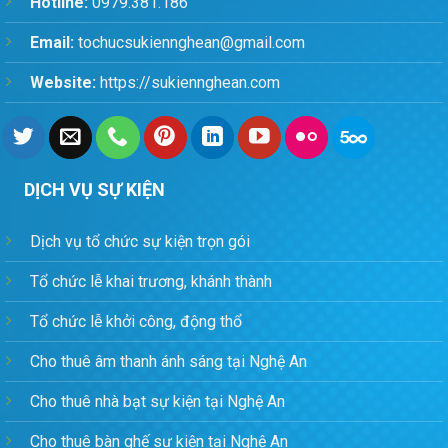
Hotline:
0979.381.186
Email:
tochucsukiennghean@gmail.com
Website:
https://sukiennghean.com
DỊCH VỤ SỰ KIỆN
Dịch vụ tổ chức sự kiện trọn gói
Tổ chức lễ khai trương, khánh thành
Tổ chức lễ khởi công, động thổ
Cho thuê âm thanh ánh sáng tại Nghệ An
Cho thuê nhà bạt sự kiện tại Nghệ An
Cho thuê bàn ghế sự kiện tại Nghệ An