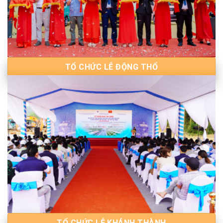
TỔ CHỨC LỄ ĐỘNG THỔ
TỔ CHỨC LỄ KHÁNH THÀNH