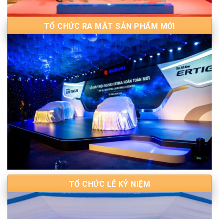
TỔ CHỨC RA MẮT SẢN PHẨM MỚI
TỔ CHỨC LỄ KỶ NIỆM