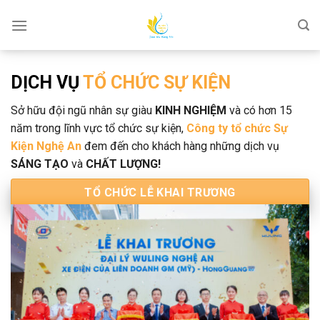
Skip
to
content
DỊCH VỤ
TỔ CHỨC SỰ KIỆN
Sở hữu đội ngũ nhân sự giàu
KINH NGHIỆM
và có hơn 15
năm trong lĩnh vực tổ chức sự kiện,
Công ty tổ chức Sự
Kiện Nghệ An
đem đến cho khách hàng những dịch vụ
SÁNG TẠO
và
CHẤT LƯỢNG!
TỔ CHỨC LỄ KHAI TRƯƠNG