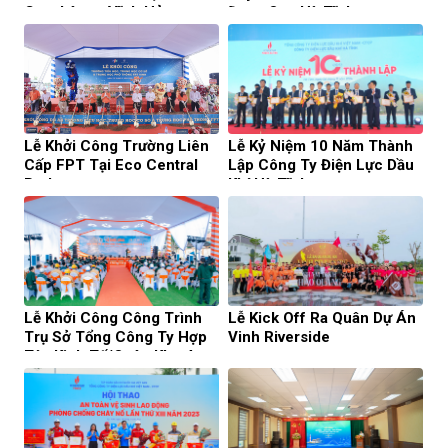
Cam Lâm – Vĩnh Hảo​
Đoạn Qua Hà Tĩnh
Lễ Khởi Công Trường Liên
Lễ Kỷ Niệm 10 Năm Thành
Cấp FPT Tại Eco Central
Lập Công Ty Điện Lực Dầu
Park
Khí Hà Tĩnh
Lễ Khởi Công Công Trình
Lễ Kick Off Ra Quân Dự Án
Trụ Sở Tổng Công Ty Hợp
Vinh Riverside
Tác Kinh Tế/Quân Khu 4