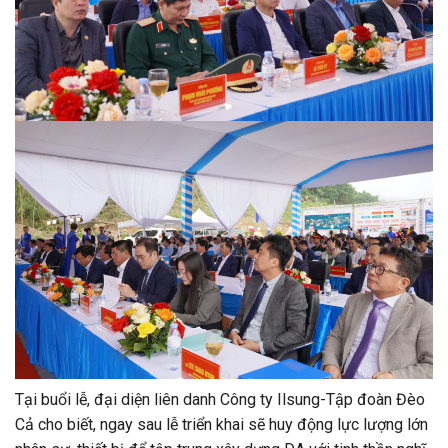
Tại buổi lễ, đại diện liên danh Công ty Ilsung-Tập đoàn Đèo
Cả cho biết, ngay sau lễ triển khai sẽ huy động lực lượng lớn