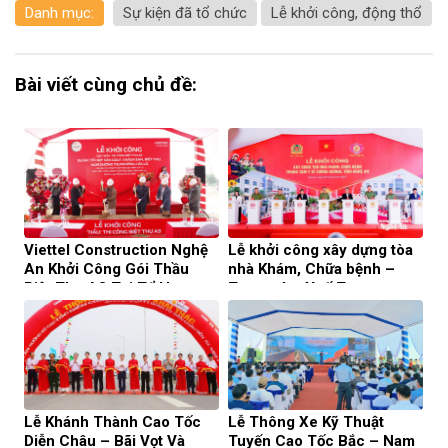
Danh mục:
Sự kiện đã tổ chức
Lễ khởi công, động thổ
Bài viết cùng chủ đề:
Viettel Construction Nghệ
Lễ khởi công xây dựng tòa
An Khởi Công Gói Thầu
nhà Khám, Chữa bệnh –
Biệt Thự A3 Tại Tổ Hợp
Trung tâm Y tế Tương
Golf Biển Cửa Lò
Dương
Lễ Khánh Thành Cao Tốc
Lễ Thông Xe Kỹ Thuật
Diễn Châu – Bãi Vọt Và
Tuyến Cao Tốc Bắc – Nam