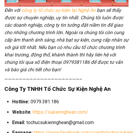
Đến với
công ty tổ chức sự kiện tại Nghệ An
bạn sẽ thấy
được sự chuyên nghiệp, uy tín nhất. Chúng tôi luôn được
các doanh nghiệp, công ty tin tưởng đặt niềm tin để giao
cho những chương trình lớn. Ngoài ra chúng tôi còn cung
cấp âm thanh ánh sáng, nhà bạt sự kiện, cung cấp nhân sự
với giá tốt nhất. Nếu bạn có nhu cầu tổ chức chương trình
khai trương, động thổ, khánh thành thì hãy liên hệ với
chúng tôi qua số điện thoại 0979381186 để được tư vấn
và báo giá chi tiết cho bạn!
—————————————————————–
Công Ty TNHH Tổ Chức Sự Kiện Nghệ An
Hotline:
0979.381.186
Website
:
https://sukiennghean.com/
Email:
tochucsukiennghean@gmail.com
Fanpage:
https://www.facebook.com/congtytochucsukien