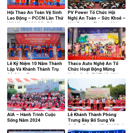
Hội Thao An Toàn Vệ Sinh
PV Power Tổ Chức Hội
Lao Động – PCCN Lần Thứ
Nghị An Toàn – Sức Khoẻ –
XIII Năm 2023 Của Tổng
Môi Trường Thường Niên
Công Ty Điện Lực Dầu Khí
Lần Thứ XIV
Việt Nam
Lễ Kỷ Niệm 10 Năm Thành
Thaco Auto Nghệ An Tổ
Lập Và Khánh Thành Trụ
Chức Hoạt Động Mừng
Sở Công Ty
Ngày Quốc Tế Thiếu Nhi
1/6
AIA – Hành Trình Cuộc
Lễ Khánh Thành Phòng
Sống Năm 2024
Trưng Bày Bổ Sung Về
Quảng Trường Hồ Chí Minh