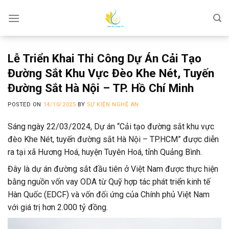
Skip
to
content
Lễ Triển Khai Thi Công Dự Án Cải Tạo
Đường Sắt Khu Vực Đèo Khe Nét, Tuyến
Đường Sắt Hà Nội – TP. Hồ Chí Minh
POSTED ON
14/10/2025
BY
SỰ KIỆN NGHỆ AN
Sáng ngày 22/03/2024, Dự án “Cải tạo đường sắt khu vực
đèo Khe Nét, tuyến đường sắt Hà Nội – TP.HCM” được diễn
ra tại xã Hương Hoá, huyện Tuyên Hoá, tỉnh Quảng Bình.
Đây là dự án đường sắt đầu tiên ở Việt Nam được thực hiện
bằng nguồn vốn vay ODA từ Quỹ hợp tác phát triển kinh tế
Hàn Quốc (EDCF) và vốn đối ứng của Chính phủ Việt Nam
với giá trị hơn 2.000 tỷ đồng.