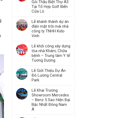
Gói Thầu Biệt Thự A3
Tại Tổ Hợp Golf Biển
Cửa Lò
g
Lễ khánh thành dự án
điện mặt trời mái nhà
công ty TNHH Kido
n
Vinh
Lễ khởi công xây dựng
tòa nhà Khám, Chữa
bệnh – Trung tâm Y tế
Tương Dương
Lễ Giới Thiệu Dự Án
Đô Lương Central
Park
Lễ Khai Trương
Showroom Mercedes
– Benz 5 Sao Hiện Đại
Bậc Nhất Đông Nam
Á