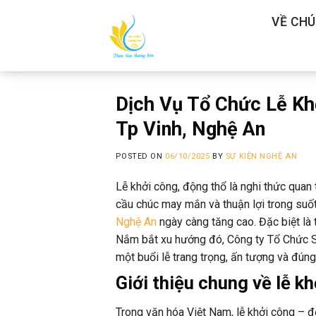
Skip
VỀ CHÚ
to
content
Dịch Vụ Tổ Chức Lễ Kh
Tp Vinh, Nghệ An
POSTED ON
06/10/2025
BY
SỰ KIỆN NGHỆ AN
Lễ khởi công, động thổ là nghi thức quan
cầu chúc may mắn và thuận lợi trong suốt
Nghệ An
ngày càng tăng cao. Đặc biệt là 
Nắm bắt xu hướng đó, Công ty Tổ Chức S
một buổi lễ trang trọng, ấn tượng và đúng
Giới thiệu chung về lễ k
Trong văn hóa Việt Nam, lễ khởi công – 