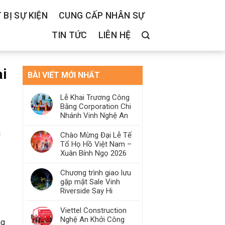
 BỊ SỰ KIỆN
CUNG CẤP NHÂN SỰ
TIN TỨC
LIÊN HỆ
ại
BÀI VIẾT MỚI NHẤT
Lễ Khai Trương Công
Bằng Corporation Chi
Nhánh Vinh Nghệ An
a
Chào Mừng Đại Lễ Tế
Tổ Họ Hồ Việt Nam –
Xuân Bính Ngọ 2026
Chương trình giao lưu
gặp mặt Sale Vinh
Riverside Say Hi
Viettel Construction
Nghệ An Khởi Công
ng