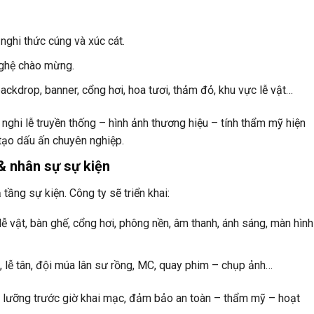
nghi thức cúng và xúc cát.
nghệ chào mừng.
backdrop, banner, cổng hơi, hoa tươi, thảm đỏ, khu vực lễ vật…
 nghi lễ truyền thống – hình ảnh thương hiệu – tính thẩm mỹ hiện
 tạo dấu ấn chuyên nghiệp.
 & nhân sự sự kiện
 tầng sự kiện. Công ty sẽ triển khai:
ễ vật, bàn ghế, cổng hơi, phông nền, âm thanh, ánh sáng, màn hình
B, lễ tân, đội múa lân sư rồng, MC, quay phim – chụp ảnh…
kỹ lưỡng trước giờ khai mạc, đảm bảo an toàn – thẩm mỹ – hoạt