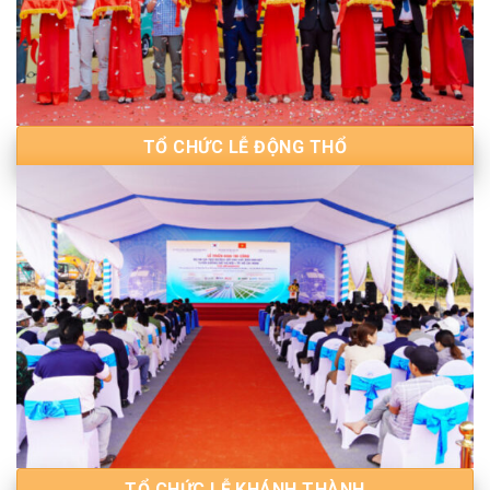
TỔ CHỨC LỄ ĐỘNG THỔ
TỔ CHỨC LỄ KHÁNH THÀNH