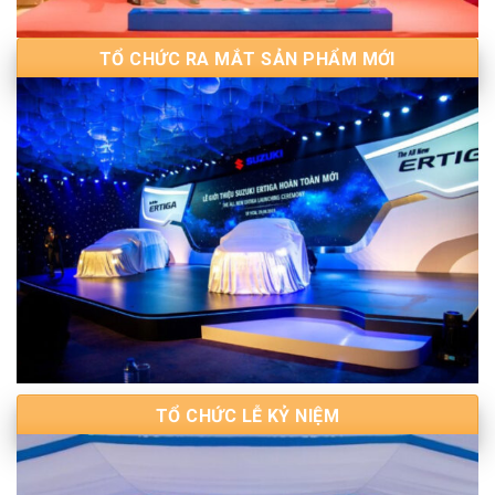
TỔ CHỨC RA MẮT SẢN PHẨM MỚI
TỔ CHỨC LỄ KỶ NIỆM