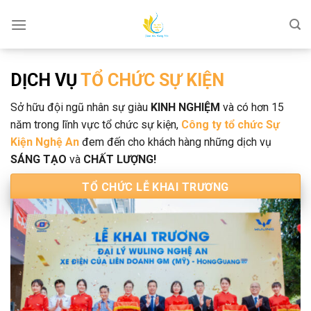
Skip
to
content
DỊCH VỤ
TỔ CHỨC SỰ KIỆN
Sở hữu đội ngũ nhân sự giàu
KINH NGHIỆM
và có hơn 15
năm trong lĩnh vực tổ chức sự kiện,
Công ty tổ chức Sự
Kiện Nghệ An
đem đến cho khách hàng những dịch vụ
SÁNG TẠO
và
CHẤT LƯỢNG!
TỔ CHỨC LỄ KHAI TRƯƠNG